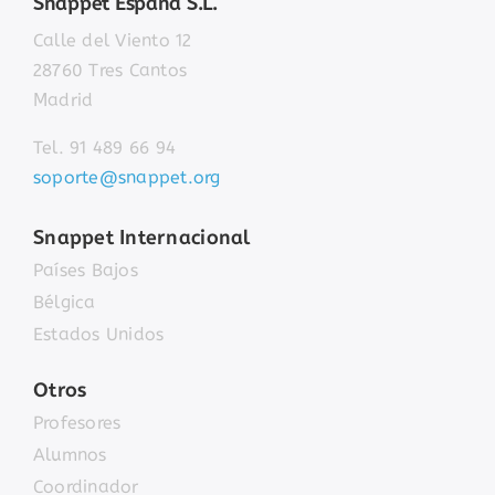
Snappet España S.L.
Calle del Viento 12
28760 Tres Cantos
Madrid
Tel. 91 489 66 94
soporte@snappet.org
Snappet Internacional
Países Bajos
Bélgica
Estados Unidos
Otros
Profesores
Alumnos
Coordinador