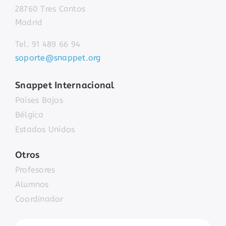
28760 Tres Cantos
Madrid
Tel. 91 489 66 94
soporte@snappet.org
Snappet Internacional
Países Bajos
Bélgica
Estados Unidos
Otros
Profesores
Alumnos
Coordinador