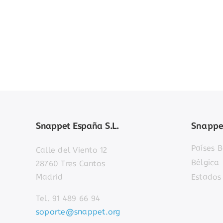
Snappet España S.L.
Snappe
Países B
Calle del Viento 12
Bélgica
28760 Tres Cantos
Madrid
Estados
Tel. 91 489 66 94
soporte@snappet.org