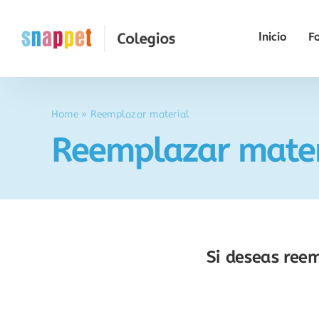
Saltar
al
Inicio
F
contenido
Home
»
Reemplazar material
Reemplazar mater
Si deseas ree