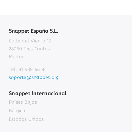
Snappet España S.L.
Calle del Viento 12
28760 Tres Cantos
Madrid
Tel. 91 489 66 94
soporte@snappet.org
Snappet Internacional
Países Bajos
Bélgica
Estados Unidos