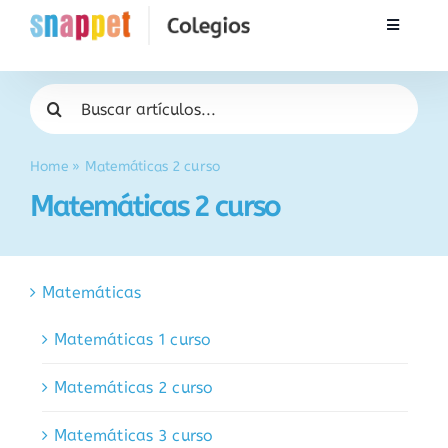
Saltar
Toggle
al
Navigati
contenido
Inicio
Buscar:
Formación
Home
»
Matemáticas 2 curso
Matemáticas 2 curso
Contacto
Soporte
Matemáticas
Matemáticas 1 curso
Pedidos
Matemáticas 2 curso
Matemáticas 3 curso